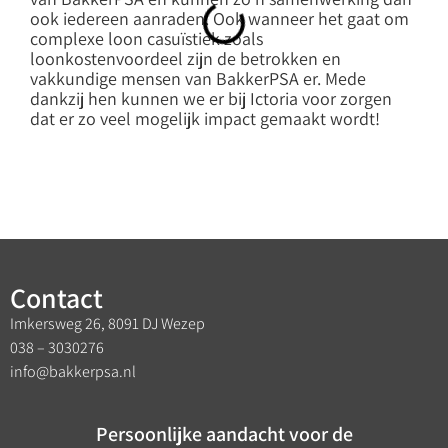
ook iedereen aanraden. Ook wanneer het gaat om
Wij
complexe loon casuïstiek zoals
sam
loonkostenvoordeel zijn de betrokken en
vakkundige mensen van BakkerPSA er. Mede
dankzij hen kunnen we er bij Ictoria voor zorgen
dat er zo veel mogelijk impact gemaakt wordt!
Contact
Imkersweg 26, 8091 DJ Wezep
038 – 3030276
info@bakkerpsa.nl
Persoonlijke aandacht voor de