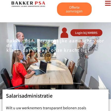
de
Offerte
inhoud
aanvragen
Bakker PSA, Persoonlijke aandacht voor
de
klant: dat is waar onze kracht ligt
Salarisadministratie
Wilt u uw werknemers transparant belonen zoals