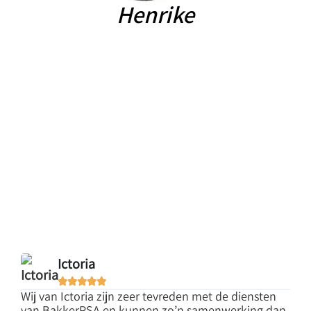
Henrike
Ictoria





Wij van Ictoria zijn zeer tevreden met de diensten
Prof
van BakkerPSA en kunnen zo’n samenwerking dan
ged