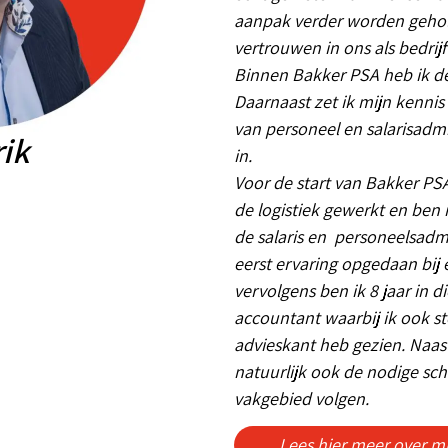
aanpak verder worden geho
vertrouwen in ons als bedrij
Binnen Bakker PSA heb ik de
Daarnaast zet ik mijn kennis
van personeel en salarisadmi
rik
in.
Voor de start van Bakker PSA
de logistiek gewerkt en ben 
de salaris en personeelsadmin
eerst ervaring opgedaan bij 
vervolgens ben ik 8 jaar in d
accountant waarbij ik ook s
advieskant heb gezien. Naast
natuurlijk ook de nodige scho
vakgebied volgen.
Lees hier meer over mi